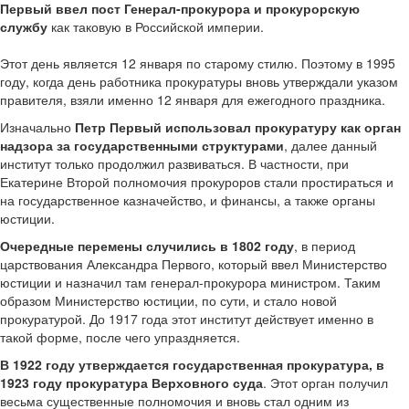
Первый ввел пост Генерал-прокурора и прокурорскую
службу
как таковую в Российской империи.
Этот день является 12 января по старому стилю. Поэтому в 1995
году, когда день работника прокуратуры вновь утверждали указом
правителя, взяли именно 12 января для ежегодного праздника.
Изначально
Петр Первый использовал прокуратуру как орган
надзора за государственными структурами
, далее данный
институт только продолжил развиваться. В частности, при
Екатерине Второй полномочия прокуроров стали простираться и
на государственное казначейство, и финансы, а также органы
юстиции.
Очередные перемены случились в 1802 году
, в период
царствования Александра Первого, который ввел Министерство
юстиции и назначил там генерал-прокурора министром. Таким
образом Министерство юстиции, по сути, и стало новой
прокуратурой. До 1917 года этот институт действует именно в
такой форме, после чего упраздняется.
В 1922 году утверждается государственная прокуратура, в
1923 году прокуратура Верховного суда
. Этот орган получил
весьма существенные полномочия и вновь стал одним из