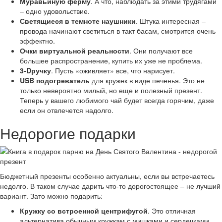
Муравьиную ферму
. А что, наблюдать за этими трудягами
– одно удовольствие.
Светящиеся в темноте наушники
. Штука интересная –
провода начинают светиться в такт басам, смотрится очень
эффектно.
Очки виртуальной реальности
. Они получают все
большее распространение, купить их уже не проблема.
3-Dручку
. Пусть «оживляет» все, что нарисует.
USB подогреватель
для кружек в виде печенья. Это не
только невероятно милый, но еще и полезный презент.
Теперь у вашего любимого чай будет всегда горячим, даже
если он отвлечется надолго.
Недорогие подарки
Бюджетный презенты особенно актуальны, если вы встречаетесь
недолго. В таком случае дарить что-то дорогостоящее – не лучший
вариант. Зато можно подарить:
Кружку со встроенной центрифугой
. Это отличная
альтернатива обычным кружкам с мишками и сердечками.