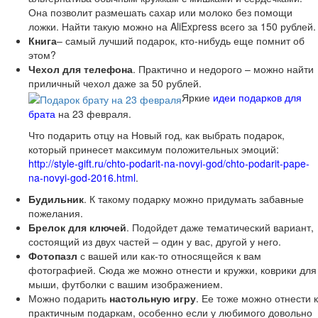
Она позволит размешать сахар или молоко без помощи
ложки. Найти такую можно на AliExpress всего за 150 рублей.
Книга
– самый лучший подарок, кто-нибудь еще помнит об
этом?
Чехол для телефона
. Практично и недорого – можно найти
приличный чехол даже за 50 рублей.
Яркие
идеи подарков для
брата
на 23 февраля.
Что подарить отцу на Новый год, как выбрать подарок,
который принесет максимум положительных эмоций:
http://style-gift.ru/chto-podarit-na-novyi-god/chto-podarit-pape-
na-novyi-god-2016.html
.
Будильник
. К такому подарку можно придумать забавные
пожелания.
Брелок для ключей
. Подойдет даже тематический вариант,
состоящий из двух частей – один у вас, другой у него.
Фотопазл
с вашей или как-то относящейся к вам
фотографией. Сюда же можно отнести и кружки, коврики для
мыши, футболки с вашим изображением.
Можно подарить
настольную игру
. Ее тоже можно отнести к
практичным подаркам, особенно если у любимого довольно