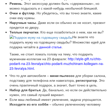
Ремень
. Этот аксессуар должен быть «сдержанным», но
можно подыскать и с какой-нибудь необычной бляшкой.
Очки и футляр
. Но убедитесь, что вы точно знаете, какие
очки ему нужны.
Наручные часы
. Даже если он обычно их не носит, презент
придется ко двору.
Теплые перчатки
. Кто еще позаботиться о нем, как не вы?
Не знаете что
подарить мужу на годовщину свадьбы? Множество идей для
подарка читайте в
данной статье
.
Также, не стоит ломать голову на тему, что подарить
мужчинам-коллегам на 23 февраля:
http://style-gift.ru/chto-
podarit-na-23-fevralya/chto-podarit-muzhchinam-kollegam-na-
23-fevralya.html
.
Что-то для автомобиля –
мини-пылесос
для уборки салона,
подставку для телефона или навигатора,
регистратор
. Это
очень практичный подарок, а значит, бьет точно в цель.
Набор для бритья
. Да, банально, но если он действительно
нужен, это самый лучший вариант.
Если ваш любимый имеет увлечение, задача упрощается.
Исходите из его хобби
– обычно увлеченному человеку