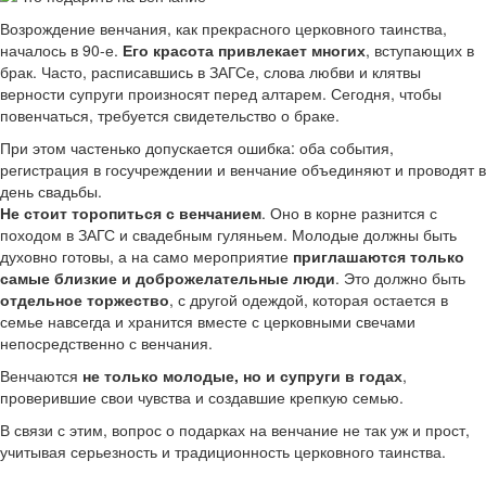
Возрождение венчания, как прекрасного церковного таинства,
началось в 90-е.
Его красота привлекает многих
, вступающих в
брак. Часто, расписавшись в ЗАГСе, слова любви и клятвы
верности супруги произносят перед алтарем. Сегодня, чтобы
повенчаться, требуется свидетельство о браке.
При этом частенько допускается ошибка: оба события,
регистрация в госучреждении и венчание объединяют и проводят в
день свадьбы.
Не стоит торопиться с венчанием
. Оно в корне разнится с
походом в ЗАГС и свадебным гуляньем. Молодые должны быть
духовно готовы, а на само мероприятие
приглашаются только
самые близкие и доброжелательные люди
. Это должно быть
отдельное торжество
, с другой одеждой, которая остается в
семье навсегда и хранится вместе с церковными свечами
непосредственно с венчания.
Венчаются
не только молодые, но и супруги в годах
,
проверившие свои чувства и создавшие крепкую семью.
В связи с этим, вопрос о подарках на венчание не так уж и прост,
учитывая серьезность и традиционность церковного таинства.