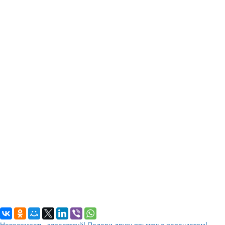
Невесомость, здравствуй! Подари другу прыжок с парашютом!