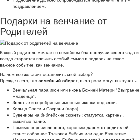
поздравлением.
Подарки на венчание от
Родителей
Каждый родитель мечтает о семейном благополучии своего чада и
всегда старается вложить особый смысл в подарок на такое
важное событие, как венчание.
На чем все же стоит остановить свой выбор?
Прежде всего, это
семейный оберег
, в его роли могут выступать:
Венчальная пара икон или икона Божией Матери “Взыграние
младенца”.
Золотые и серебряные именные иконки-подвески.
Кольца Спаси и Сохрани (пара).
Сувениры на библейские сюжеты: статуэтки, картины,
вышитые панно.
Помимо перечисленного, хорошим даром от родителей
станет собрание Толковая Библия или одно Евангелие.
Можно так же подарить Библию для детей, с перспективой