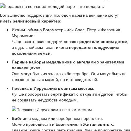
Большинство подарков для молодой пары на венчание могут
иметь
религиозный характер
:
Иконы
, обычно Богоматерь или Спас, Петр и Феврония
Муромские.
Чаще всего такие подарки делают
родители своим детям
,
и в дальнейшем такая
икона передается следующим
поколениям семьи
.
Парные наборы медальонов с ангелами хранителями
венчающихся
.
Они могут быть из золота либо серебра. Они могут быть не
только от папы с мамой, но и от свидетелей.
Поездка в Иерусалим к святым местам
.
Лучше приобретать
сертификат с открытой датой
, чтобы
не создавать неудобств молодым.
Библия
в медном или серебряном переплете.
Можно преподнести и
Евангелие
, и
Жития святых
.
Главное, книга должна быть красива. Лучше приобретать для