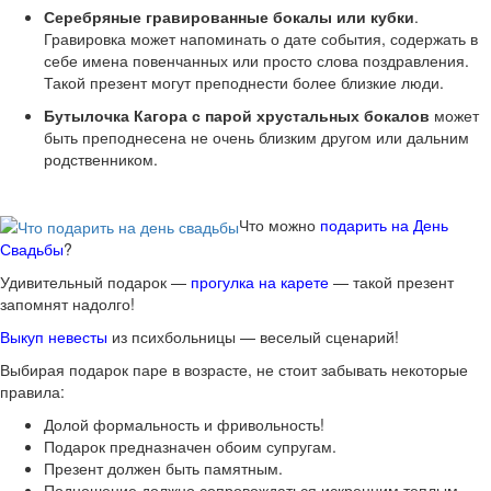
Серебряные гравированные бокалы или кубки
.
Гравировка может напоминать о дате события, содержать в
себе имена повенчанных или просто слова поздравления.
Такой презент могут преподнести более близкие люди.
Бутылочка Кагора с парой хрустальных бокалов
может
быть преподнесена не очень близким другом или дальним
родственником.
Что можно
подарить на День
Свадьбы
?
Удивительный подарок —
прогулка на карете
— такой презент
запомнят надолго!
Выкуп невесты
из психбольницы — веселый сценарий!
Выбирая подарок паре в возрасте, не стоит забывать некоторые
правила:
Долой формальность и фривольность!
Подарок предназначен обоим супругам.
Презент должен быть памятным.
Подношение должно сопровождаться искренним теплым