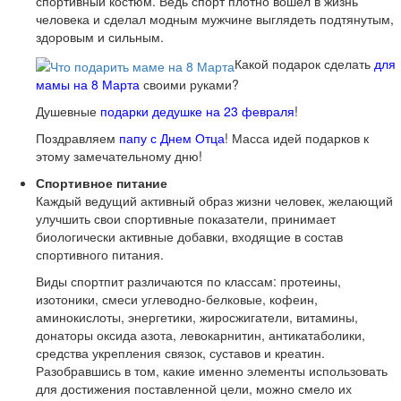
спортивный костюм. Ведь спорт плотно вошел в жизнь
человека и сделал модным мужчине выглядеть подтянутым,
здоровым и сильным.
Какой подарок сделать
для
мамы на 8 Марта
своими руками?
Душевные
подарки дедушке на 23 февраля
!
Поздравляем
папу с Днем Отца
! Масса идей подарков к
этому замечательному дню!
Спортивное питание
Каждый ведущий активный образ жизни человек, желающий
улучшить свои спортивные показатели, принимает
биологически активные добавки, входящие в состав
спортивного питания.
Виды спортпит различаются по классам: протеины,
изотоники, смеси углеводно-белковые, кофеин,
аминокислоты, энергетики, жиросжигатели, витамины,
донаторы оксида азота, левокарнитин, антикатаболики,
средства укрепления связок, суставов и креатин.
Разобравшись в том, какие именно элементы использовать
для достижения поставленной цели, можно смело их