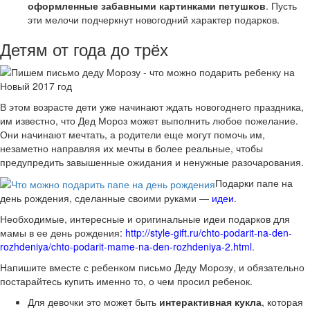
оформленные забавными картинками петушков
. Пусть
эти мелочи подчеркнут новогодний характер подарков.
Детям от года до трёх
В этом возрасте дети уже начинают ждать новогоднего праздника,
им известно, что Дед Мороз может выполнить любое пожелание.
Они начинают мечтать, а родители еще могут помочь им,
незаметно направляя их мечты в более реальные, чтобы
предупредить завышенные ожидания и ненужные разочарования.
Подарки папе на
день рождения, сделанные своими руками —
идеи
.
Необходимые, интересные и оригинальные идеи подарков для
мамы в ее день рождения:
http://style-gift.ru/chto-podarit-na-den-
rozhdeniya/chto-podarit-mame-na-den-rozhdeniya-2.html
.
Напишите вместе с ребенком письмо Деду Морозу, и обязательно
постарайтесь купить именно то, о чем просил ребенок.
Для девочки это может быть
интерактивная кукла
, которая