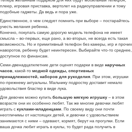
плеер, игровая приставка, вертолет на радиоуправлении и тому
подобные гаджеты. Да ведь и пора уже.
Единственное, о чем следует помнить при выборе – постарайтесь
учесть желания ребенка.
Конечно, покупать самую дорогую модель телефона не имеет
смысла – во-первых, еще рано, а во-вторых, не всегда есть такая
возможность. Но и примитивный телефон без камеры, игр и прочих
наворотов, ребенку будет неинтересен. Выбирайте что-то среднее,
доступное по финансам.
Семи-двенадцатилетние дети оценят подарки в виде
наручных
часов
, какой-то
модной одежды, спортивных
принадлежностей, наборов для рукоделия
. При этом, игрушки
по-прежнему актуальны. Мальчику подростку доставит немало
удовольствия бластер в виде лука.
Для девочек можно купить
большую мягкую игрушку
– в этом
возрасте они их особенно любят. Так же многие девочки любят
играть с
куклами-младенцами
. По своему виду они почти
неотличимы от настоящих детей, и девочки с удовольствием
занимаются с ними – одевают, кормят, берут на прогулки. Если
ваша дочка любит играть в куклы, то будет рада получить в