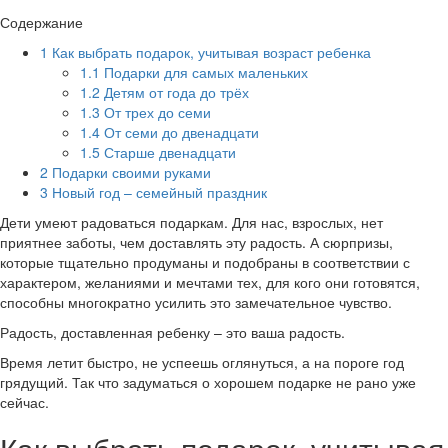
Содержание
1
Как выбрать подарок, учитывая возраст ребенка
1.1
Подарки для самых маленьких
1.2
Детям от года до трёх
1.3
От трех до семи
1.4
От семи до двенадцати
1.5
Старше двенадцати
2
Подарки своими руками
3
Новый год – семейный праздник
Дети умеют радоваться подаркам. Для нас, взрослых, нет
приятнее заботы, чем доставлять эту радость. А сюрпризы,
которые тщательно продуманы и подобраны в соответствии с
характером, желаниями и мечтами тех, для кого они готовятся,
способны многократно усилить это замечательное чувство.
Радость, доставленная ребенку – это ваша радость.
Время летит быстро, не успеешь оглянуться, а на пороге год
грядущий. Так что задуматься о хорошем подарке не рано уже
сейчас.