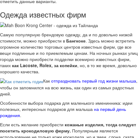
отметить данные варианты.
Одежда известных фирм
Самую популярную брендовую одежду, да и по довольно низкой
стоимости, можно приобрести в
Бангкоке
. Здесь можно встретить
огромное количество торговых центров известных фирм, где все
вещи подлинные и по приемлемым ценам. На ночных рынках улиц
города можно приобрести подделки всемирно известных фирм,
таких
как Lacoste, Rolex, за копейки
, но, в то же время, довольно
хорошего качества.
Как
отпраздновать первый год жизни малыша
,
чтобы он запомнился на всю жизнь, как один из самых радостных
дней.
Особенности выбора подарка для маленького именинника: идеи
полезных, интересных подарков для малыша
на первый день
рождения
.
Если есть желание приобрести
кожаные изделия, тогда следует
посетить крокодиловую ферму.
Популярным является
использование не только кожи крокодила, но и змеи, слона, ската.