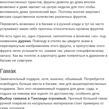
многочисленных туристов, фрукты довезти до дома вполне
возможно и даже хватает на целую неделю для того чтобы
вспоминать дома тропический вкус. Поэтому многие закупают
весьма существенное количество различных фруктов.
Перевозить возможно и в багаже и в ручной клади и тут не часто
устраивают какие-либо препоны относительно провоза фруктов.
Но есть одно но, одно странное, непонятное и вонючее «но» под
названием
дуриан
. Повсюду в отелях вы увидите знаки в
перечеркнутым изображением этого фрукта, а присутствие этого
фрукта легко услышите по, скажем так, ужасно специфическому
запаху. Как вы поняли, в аэропорту даже появляться в дурианом в
багаже не советуем.
Гамак
Замечательный подарок, хотя, конечно, объемный. Потребуется
освободить больше места в багаже, чем для вышеперечисленных
подарков. Зато этот незаменимый подарок для дачи, сада, и
отдыха на пикнике все оценят по достоинству, особенно дети.
Выбор гамаков в Таиланде огромный.
Прочный большой гамак
ручной покраски из натуральных материалов стоит примерно от
семи долларов.