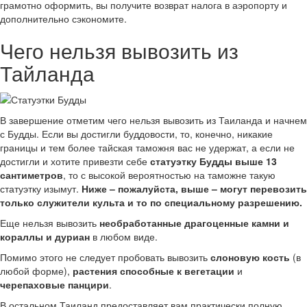
грамотно оформить, вы получите возврат налога в аэропорту и
дополнительно сэкономите.
Чего нельзя вывозить из
Тайланда
В завершение отметим чего нельзя вывозить из Таиланда и начнем
с Будды. Если вы достигли буддовости, то, конечно, никакие
границы и тем более тайская таможня вас не удержат, а если не
достигли и хотите привезти себе
статуэтку Будды выше 13
сантиметров
, то с высокой вероятностью на таможне такую
статуэтку изымут.
Ниже – пожалуйста, выше – могут перевозить
только служители культа и то по специальному разрешению.
Еще нельзя вывозить
необработанные драгоценные камни и
кораллы и дуриан
в любом виде.
Помимо этого не следует пробовать вывозить
слоновую кость
(в
любой форме),
растения способные к вегетации
и
черепаховые панцири
.
В остальном Таиланд предоставляет вам практически полную