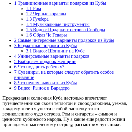
1
Традиционные варианты подарков из Кубы
1.1
Ром
1.2
Черные кораллы
1.3
Гуябера
1.4
Музыкальные инструменты
1.5
Видео: Подарки с острова Свободы
1.6
Образ Че Гевары
2
Самые интересные варианты подарков из Кубы
3
Бюджетные подарки из Кубы
3.1
Видео: Шоппинг на Кубе
4
Универсальные варианты подарков
5
Выбираем подарок женщине
6
Что подарить ребенку?
7
Сувениры, на которые следует обратить особое
внимание
8
Что нельзя вывозить из Кубы
9
Видео: Рынок в Варадеро
Прекрасная и солнечная Куба настолько впечатляет
путешественников своей теплотой и свободолюбием, уезжая,
каждому хочется унести с собой частичку этого
великолепного чудо острова. Ром и сигареты – символ и
ценности кубинского народа. Ну а какие еще радости жизни
принадлежат магическому острову, рассмотрим чуть ниже.