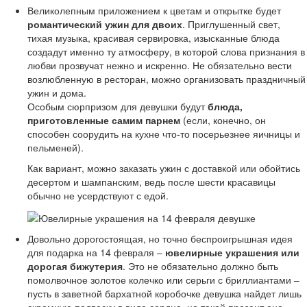
Великолепным приложением к цветам и открытке будет
романтический ужин для двоих
. Приглушенный свет,
тихая музыка, красивая сервировка, изысканные блюда
создадут именно ту атмосферу, в которой слова признания в
любви прозвучат нежно и искренно. Не обязательно вести
возлюбленную в ресторан, можно организовать праздничный
ужин и дома.
Особым сюрпризом для девушки будут
блюда,
приготовленные самим парнем
(если, конечно, он
способен соорудить на кухне что-то посерьезнее яичницы и
пельменей).
Как вариант, можно заказать ужин с доставкой или обойтись
десертом и шампанским, ведь после шести красавицы
обычно не усердствуют с едой.
Довольно дорогостоящая, но точно беспроигрышная идея
для подарка на 14 февраля –
ювелирные украшения или
дорогая бижутерия
. Это не обязательно должно быть
помолвочное золотое колечко или серьги с бриллиантами –
пусть в заветной бархатной коробочке девушка найдет лишь
скромную подвеску в виде сердца, но такой презент она