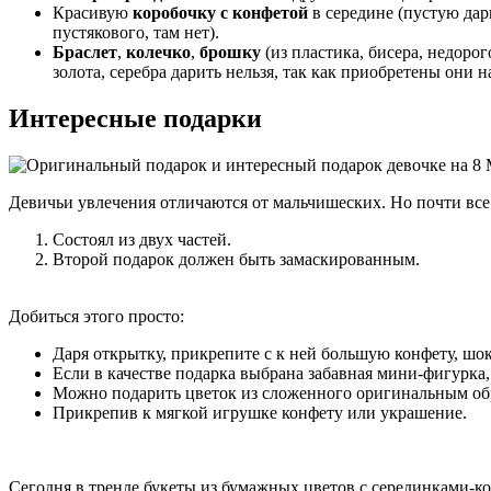
Красивую
коробочку с конфетой
в середине (пустую дари
пустякового, там нет).
Браслет
,
колечко
,
брошку
(из пластика, бисера, недоро
золота, серебра дарить нельзя, так как приобретены они н
Интересные подарки
Девичьи увлечения отличаются от мальчишеских. Но почти все
Состоял из двух частей.
Второй подарок должен быть замаскированным.
Добиться этого просто:
Даря открытку, прикрепите с к ней большую конфету, шок
Если в качестве подарка выбрана забавная мини-фигурка
Можно подарить цветок из сложенного оригинальным обр
Прикрепив к мягкой игрушке конфету или украшение.
Сегодня в тренде букеты из бумажных цветов с серединками-ко