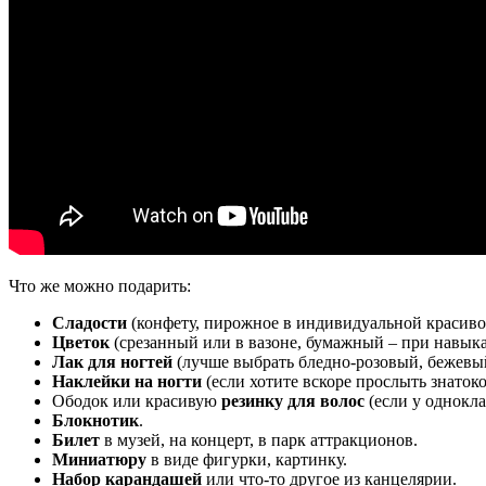
Что же можно подарить:
Сладости
(конфету, пирожное в индивидуальной красивой
Цветок
(срезанный или в вазоне, бумажный – при навыка
Лак для ногтей
(лучше выбрать бледно-розовый, бежевы
Наклейки на ногти
(если хотите вскоре прослыть знаток
Ободок или красивую
резинку для волос
(если у однокл
Блокнотик
.
Билет
в музей, на концерт, в парк аттракционов.
Миниатюру
в виде фигурки, картинку.
Набор карандашей
или что-то другое из канцелярии.