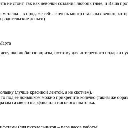
ть не стоит, так как девочки создания любопытные, и Ваша прот
го металла – в продаже сейчас очень много стальных вещиц, кото
а родительские деньги).
 девушки любят сюрпризы, поэтому для интересного подарка нуж
оладку (лучше красивой лентой, а не скотчем).
, то под ее донышком можно прикрепить колечко (таким же обра
азом газового шарфика или носового платочка.
нфетами (для рукодельников – пара часов работы).