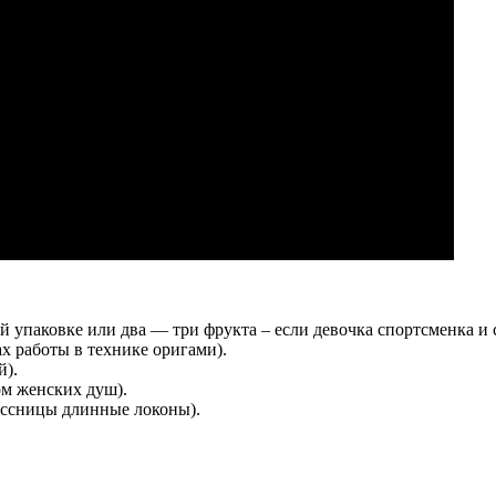
 упаковке или два — три фрукта – если девочка спортсменка и с
х работы в технике оригами).
й).
ом женских душ).
ассницы длинные локоны).