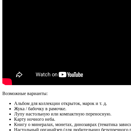
Возможные варианты:
Альбом для коллекции открыток, марок и т. д.
Жука / бабочку в рамочке.
Лупу настольную или компактную переносную.
Карту ночного неба.
Книгу о минералах, монетах, динозаврах (тематика завис
Настольный органайзер (для любительниц безупречного п