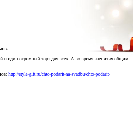
мов.
ой и один огромный торт для всех. А во время чаепития общим
нов:
http://style-gift.ru/chto-podarit-na-svadbu/chto-podarit-