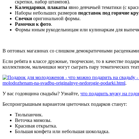
скрепки, набор штампов).
Календарики
,
плакаты
явно девчачьей тематики (с крас
Наборы небольших размеров
подставок под горячие кр
Свечки
оригинальной формы.
Рамочки к фото
.
Формы юным рукодельницам или кулинаркам для выпечки 
В оптовых магазинах со слишком демократичными расценками 
Если ребята в классе дружные, творческие, то в качестве пода
коллективом, мальчишки могут сыграть пару тематических теа
molodozhenam-na-svadbu-originalnye-nedorogie-podarki.html
.
У вас годовщина свадьбы? Узнайте,
что подарить мужу на год
Беспроигрышным вариантом цветочных подарков станут:
Тюльпанчик.
Веточка мимозы.
Красивая открытка.
Большая конфета или небольшая шоколадка.