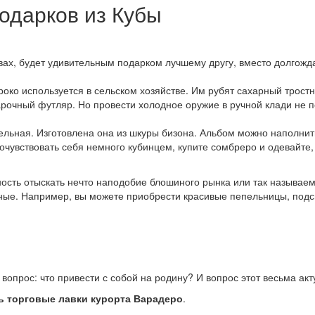
одарков из Кубы
авах, будет удивительным подарком лучшему другу, вместо долгожд
око используется в сельском хозяйстве. Им рубят сахарный трост
рочный футляр. Но провести холодное оружие в ручной клади не по
ельная. Изготовлена она из шкуры бизона. Альбом можно наполнит
очувствовать себя немного кубинцем, купите сомбреро и одевайте,
ность отыскать нечто наподобие блошиного рынка или так называем
ные. Например, вы можете приобрести красивые пепельницы, подсв
вопрос: что привести с собой на родину? И вопрос этот весьма ак
чь торговые лавки курорта Варадеро
.