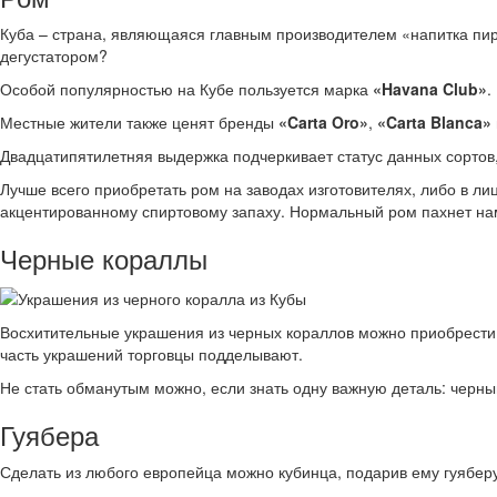
Куба – страна, являющаяся главным производителем «напитка пира
дегустатором?
Особой популярностью на Кубе пользуется марка
«Havana Club»
.
Местные жители также ценят бренды
«Carta Oro»
,
«Carta Blanca»
Двадцатипятилетняя выдержка подчеркивает статус данных сортов
Лучше всего приобретать ром на заводах изготовителях, либо в ли
акцентированному спиртовому запаху. Нормальный ром пахнет на
Черные кораллы
Восхитительные украшения из черных кораллов можно приобрести 
часть украшений торговцы подделывают.
Не стать обманутым можно, если знать одну важную деталь: черный
Гуябера
Сделать из любого европейца можно кубинца, подарив ему гуяберу