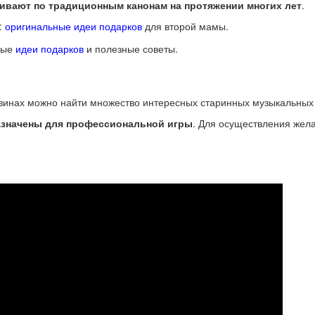
ливают по традиционным канонам на протяжении многих лет
.
:
оригинальные идеи подарков
для второй мамы.
ные
идеи подарков
и полезные советы.
азинах можно найти множество интересных старинных музыкальных 
азначены для профессиональной игры
. Для осуществления жела