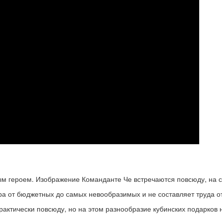
м героем. Изображение Команданте Че встречаются повсюду, на с
а от бюджетных до самых невообразимых и не составляет труда о
актически повсюду, но на этом разнообразие кубинских подарков н