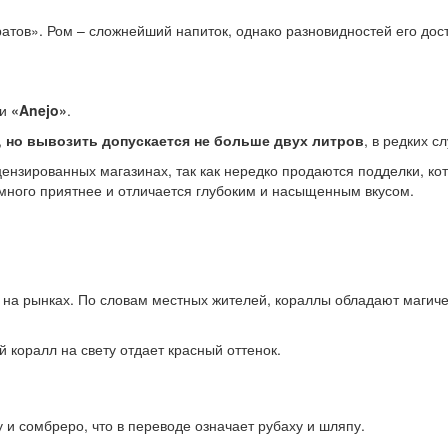
тов». Ром – сложнейший напиток, однако разновидностей его дост
и
«Anejo»
.
,
но вывозить допускается не больше двух литров
, в редких с
цензированных магазинах, так как нередко продаются подделки, кот
много приятнее и отличается глубоким и насыщенным вкусом.
на рынках. По словам местных жителей, кораллы обладают магичес
 коралл на свету отдает красный оттенок.
 и сомбреро, что в переводе означает рубаху и шляпу.