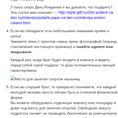
У папы скоро День Рождения и вы думаете, что подарить?
Эта статья вам поможет —
http://style-gift.ru/chto-podarit-na-
den-rozhdeniya/podarki-pape-na-den-rozhdeniya-svoimi-
rukami.html
.
Если вы обладаете хоть небольшими навыками кройки и
шитья.
Закажите ткань с принтом самых ярких фотографий (период
становления настоящего мужчины) и
сшейте одеяло или
покрывало
.
Каждый раз, когда брат будет входить в комнату и видеть
перед собой такой подарок, то доза положительных эмоций
гарантирована.
Если вы старший брат, то прекрасно понимаете, что каждый
молодой человек просто обязан быть в отличной физической
форме.
Вы можете оборудовать отдельную комнату или площадку в
доме под место для занятий спортом. Свободную минуту
подросток сможет не проводить бесполезно за компьютером