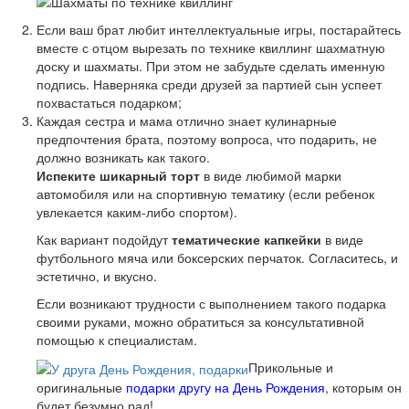
Если ваш брат любит интеллектуальные игры, постарайтесь
вместе с отцом вырезать по технике квиллинг шахматную
доску и шахматы. При этом не забудьте сделать именную
подпись. Наверняка среди друзей за партией сын успеет
похвастаться подарком;
Каждая сестра и мама отлично знает кулинарные
предпочтения брата, поэтому вопроса, что подарить, не
должно возникать как такого.
Испеките шикарный торт
в виде любимой марки
автомобиля или на спортивную тематику (если ребенок
увлекается каким-либо спортом).
Как вариант подойдут
тематические капкейки
в виде
футбольного мяча или боксерских перчаток. Согласитесь, и
эстетично, и вкусно.
Если возникают трудности с выполнением такого подарка
своими руками, можно обратиться за консультативной
помощью к специалистам.
Прикольные и
оригинальные
подарки другу на День Рождения
, которым он
будет безумно рад!