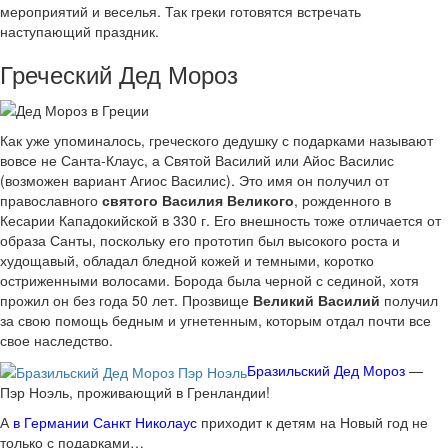
мероприятий и веселья. Так греки готовятся встречать
наступающий праздник.
Греческий Дед Мороз
Как уже упоминалось, греческого дедушку с подарками называют
вовсе не Санта-Клаус, а Святой Василий или Айос Василис
(возможен вариант Агиос Василис). Это имя он получил от
православного
святого Василия Великого
, рожденного в
Кесарии Кападокийской в 330 г. Его внешность тоже отличается от
образа Санты, поскольку его прототип был высокого роста и
худощавый, обладал бледной кожей и темными, коротко
остриженными волосами. Борода была черной с сединой, хотя
прожил он без года 50 лет. Прозвище
Великий Василий
получил
за свою помощь бедным и угнетенным, которым отдал почти все
свое наследство.
Бразильский Дед Мороз
—
Пэр Ноэль, проживающий в Гренландии!
А
в Германии Санкт Николаус
приходит к детям на Новый год не
только с подарками…