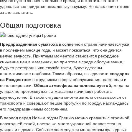
клубах нужно за очень большое время, и потратить на такое
удовольствие придется немаленькую сумму. Но население готово
за это заплатить.
Общая подготовка
Предпраздничная суматоха
в солнечной стране начинается уже
в последнем месяце года, и может показаться, что она длится
целую вечность. Приятным моментом становится рекордное
снижение цен в магазинах, но при этом в среде обслуживания,
будь то рестораны или служба такси, будут сделаны
автоматические надбавки. Таким образом, вы сделаете
«подарок
на Рождество»
сотрудникам сферы обслуживания, даже если и
не планировали.
Общая атмосфера наполнена суетой
, когда на
улицах не протолкнуться, а магазины начинают работать
круглосуточно. В такой ситуации многие жители отказываются от
транспорта и совершают пешие прогулки по городу, наслаждаясь
его предпраздничным состоянием.
В период перед Новым годом Грецию можно сравнить с огромной
новогодней елкой, настолько много украшений появляется на
улицах и в домах. Событие знаменуется множеством культурных