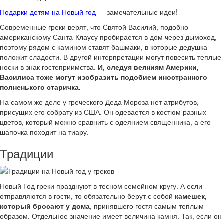
Подарки детям на Новый год
— замечательные идеи!
Современные греки верят, что Святой Василий, подобно
американскому Санта-Клаусу пробирается в дом через дымоход,
поэтому рядом с камином ставят башмаки, в которые дедушка
положит сладости. В другой интерпретации могут повесить теплые
носки в знак гостеприимства.
И, следуя веяниям Америки,
Василиса тоже могут изобразить подобием иностранного
полненького старичка.
На самом же деле у греческого Деда Мороза нет атрибутов,
присущих его собрату из США. Он одевается в костюм разных
цветов, который можно сравнить с одеянием священника, а его
шапочка походит на тиару.
Традиции
Новый Год греки празднуют в тесном семейном кругу. А если
отправляются в гости, то обязательно берут с собой
камешек,
который бросают у дома
, принявшего гостя самым теплым
образом. Отдельное значение имеет величина камня. Так, если он