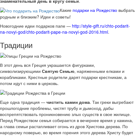
знаменательный день в кругу семьи
.
Какие
подарки на Рождество
выбрать
родным и близким? Идеи и советы!
Новогодние идеи подарков папе —
http://style-gift.ru/chto-podarit-
na-novyi-god/chto-podarit-pape-na-novyi-god-2016.html
.
Традиции
В этот день вся Греция украшается фигурками,
символизирующими
Святую Семью
, наряженными елками и
корабликами. Крестные родители дарят подарки крестникам, а
потом идут с ними в церковь.
Еще одна традиция —
чистить камин дома
. Так греки выгребают
прошлогодние проблемы, чистят трубу и дымоход, дабы
воспрепятствовать проникновению злых существ в свое жилище.
Перед Рождеством семья собирается в вечернее время у камина,
а глава семьи растапливает огонь из дров Христова дерева. По
народному поверью, во время горения этого дерева Христу будет