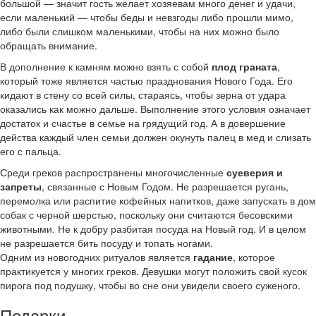
большой — значит гость желает хозяевам много денег и удачи,
если маленький — чтобы беды и невзгоды либо прошли мимо,
либо были слишком маленькими, чтобы на них можно было
обращать внимание.
В дополнение к камням можно взять с собой
плод граната
,
который тоже является частью празднования Нового Года. Его
кидают в стену со всей силы, стараясь, чтобы зерна от удара
оказались как можно дальше. Выполнение этого условия означает
достаток и счастье в семье на грядущий год. А в довершение
действа каждый член семьи должен окунуть палец в мед и слизать
его с пальца.
Среди греков распространены многочисленные
суеверия и
запреты
, связанные с Новым Годом. Не разрешается ругань,
перемолка или распитие кофейных напитков, даже запускать в дом
собак с черной шерстью, поскольку они считаются бесовскими
животными. Не к добру разбитая посуда на Новый год. И в целом
не разрешается бить посуду и топать ногами.
Одним из новогодних ритуалов является
гадание
, которое
практикуется у многих греков. Девушки могут положить свой кусок
пирога под подушку, чтобы во сне они увидели своего суженого.
Подарки