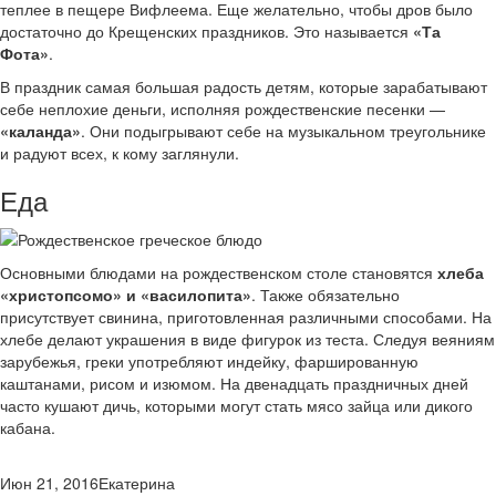
теплее в пещере Вифлеема. Еще желательно, чтобы дров было
достаточно до Крещенских праздников. Это называется
«Та
Фота»
.
В праздник самая большая радость детям, которые зарабатывают
себе неплохие деньги, исполняя рождественские песенки —
«каланда»
. Они подыгрывают себе на музыкальном треугольнике
и радуют всех, к кому заглянули.
Еда
Основными блюдами на рождественском столе становятся
хлеба
«христопсомо» и «василопита»
. Также обязательно
присутствует свинина, приготовленная различными способами. На
хлебе делают украшения в виде фигурок из теста. Следуя веяниям
зарубежья, греки употребляют индейку, фаршированную
каштанами, рисом и изюмом. На двенадцать праздничных дней
часто кушают дичь, которыми могут стать мясо зайца или дикого
кабана.
Июн 21, 2016
Екатерина