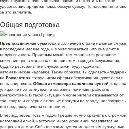
клубах нужно за очень большое время, и потратить на такое
удовольствие придется немаленькую сумму. Но население готово
за это заплатить.
Общая подготовка
Предпраздничная суматоха
в солнечной стране начинается уже
в последнем месяце года, и может показаться, что она длится
целую вечность. Приятным моментом становится рекордное
снижение цен в магазинах, но при этом в среде обслуживания,
будь то рестораны или служба такси, будут сделаны
автоматические надбавки. Таким образом, вы сделаете
«подарок
на Рождество»
сотрудникам сферы обслуживания, даже если и
не планировали.
Общая атмосфера наполнена суетой
, когда на
улицах не протолкнуться, а магазины начинают работать
круглосуточно. В такой ситуации многие жители отказываются от
транспорта и совершают пешие прогулки по городу, наслаждаясь
его предпраздничным состоянием.
В период перед Новым годом Грецию можно сравнить с огромной
новогодней елкой, настолько много украшений появляется на
улицах и в домах. Событие знаменуется множеством культурных