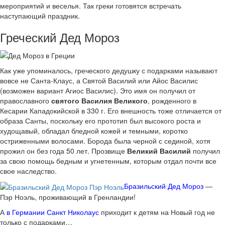
мероприятий и веселья. Так греки готовятся встречать
наступающий праздник.
Греческий Дед Мороз
Как уже упоминалось, греческого дедушку с подарками называют
вовсе не Санта-Клаус, а Святой Василий или Айос Василис
(возможен вариант Агиос Василис). Это имя он получил от
православного
святого Василия Великого
, рожденного в
Кесарии Кападокийской в 330 г. Его внешность тоже отличается от
образа Санты, поскольку его прототип был высокого роста и
худощавый, обладал бледной кожей и темными, коротко
остриженными волосами. Борода была черной с сединой, хотя
прожил он без года 50 лет. Прозвище
Великий Василий
получил
за свою помощь бедным и угнетенным, которым отдал почти все
свое наследство.
Бразильский Дед Мороз
—
Пэр Ноэль, проживающий в Гренландии!
А
в Германии Санкт Николаус
приходит к детям на Новый год не
только с подарками…