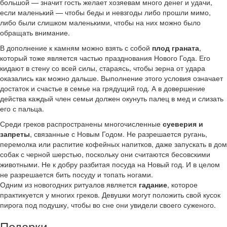
большой — значит гость желает хозяевам много денег и удачи,
если маленький — чтобы беды и невзгоды либо прошли мимо,
либо были слишком маленькими, чтобы на них можно было
обращать внимание.
В дополнение к камням можно взять с собой
плод граната
,
который тоже является частью празднования Нового Года. Его
кидают в стену со всей силы, стараясь, чтобы зерна от удара
оказались как можно дальше. Выполнение этого условия означает
достаток и счастье в семье на грядущий год. А в довершение
действа каждый член семьи должен окунуть палец в мед и слизать
его с пальца.
Среди греков распространены многочисленные
суеверия и
запреты
, связанные с Новым Годом. Не разрешается ругань,
перемолка или распитие кофейных напитков, даже запускать в дом
собак с черной шерстью, поскольку они считаются бесовскими
животными. Не к добру разбитая посуда на Новый год. И в целом
не разрешается бить посуду и топать ногами.
Одним из новогодних ритуалов является
гадание
, которое
практикуется у многих греков. Девушки могут положить свой кусок
пирога под подушку, чтобы во сне они увидели своего суженого.
Подарки