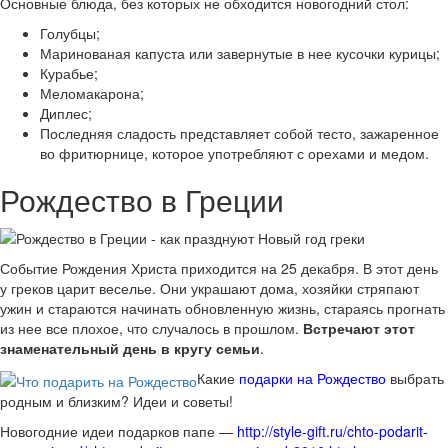
Основные блюда, без которых не обходится новогодний стол:
Голубцы;
Маринованая капуста или завернутые в нее кусочки курицы;
Курабье;
Меломакарона;
Диплес;
Последняя сладость представляет собой тесто, зажаренное
во фритюрнице, которое употребляют с орехами и медом.
Рождество в Греции
Событие Рождения Христа приходится на 25 декабря. В этот день
у греков царит веселье. Они украшают дома, хозяйки стряпают
ужин и стараются начинать обновленную жизнь, стараясь прогнать
из нее все плохое, что случалось в прошлом.
Встречают этот
знаменательный день в кругу семьи
.
Какие
подарки на Рождество
выбрать
родным и близким? Идеи и советы!
Новогодние идеи подарков папе —
http://style-gift.ru/chto-podarit-