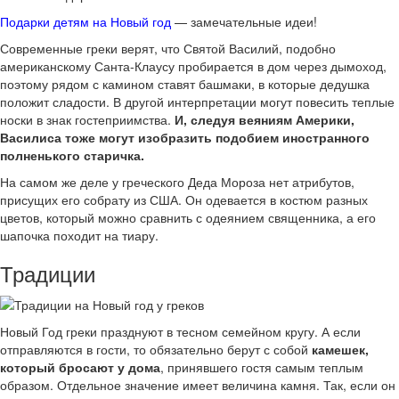
Подарки детям на Новый год
— замечательные идеи!
Современные греки верят, что Святой Василий, подобно
американскому Санта-Клаусу пробирается в дом через дымоход,
поэтому рядом с камином ставят башмаки, в которые дедушка
положит сладости. В другой интерпретации могут повесить теплые
носки в знак гостеприимства.
И, следуя веяниям Америки,
Василиса тоже могут изобразить подобием иностранного
полненького старичка.
На самом же деле у греческого Деда Мороза нет атрибутов,
присущих его собрату из США. Он одевается в костюм разных
цветов, который можно сравнить с одеянием священника, а его
шапочка походит на тиару.
Традиции
Новый Год греки празднуют в тесном семейном кругу. А если
отправляются в гости, то обязательно берут с собой
камешек,
который бросают у дома
, принявшего гостя самым теплым
образом. Отдельное значение имеет величина камня. Так, если он