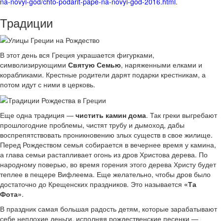
na-novyi-god/chto-podarit-pape-na-novyi-god-2016.html
.
Традиции
В этот день вся Греция украшается фигурками,
символизирующими
Святую Семью
, наряженными елками и
корабликами. Крестные родители дарят подарки крестникам, а
потом идут с ними в церковь.
Еще одна традиция —
чистить камин дома
. Так греки выгребают
прошлогодние проблемы, чистят трубу и дымоход, дабы
воспрепятствовать проникновению злых существ в свое жилище.
Перед Рождеством семья собирается в вечернее время у камина,
а глава семьи растапливает огонь из дров Христова дерева. По
народному поверью, во время горения этого дерева Христу будет
теплее в пещере Вифлеема. Еще желательно, чтобы дров было
достаточно до Крещенских праздников. Это называется
«Та
Фота»
.
В праздник самая большая радость детям, которые зарабатывают
себе неплохие деньги, исполняя рождественские песенки —